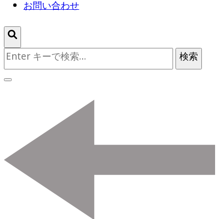
お問い合わせ
な
に
か
お
探
し
で
す
か